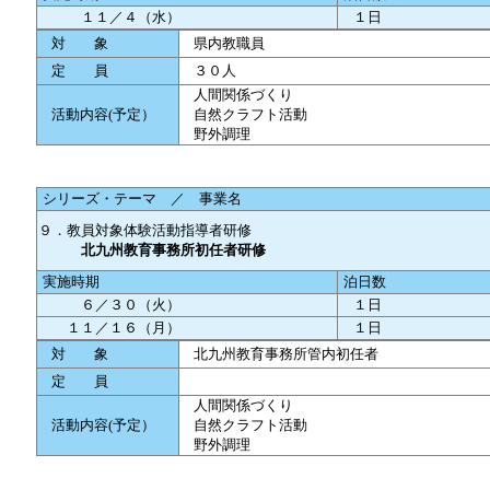
１１／４（水）
１日
対 象
県内教職員
定 員
３０人
人間関係づくり
活動内容(予定）
自然クラフト活動
野外調理
シリーズ・テーマ ／ 事業名
９．教員対象体験活動指導者研修
北九州教育事務所初任者研修
実施時期
泊日数
６／３０（火）
１日
１１／１６（月）
１日
対 象
北九州教育事務所管内初任者
定 員
人間関係づくり
活動内容(予定）
自然クラフト活動
野外調理