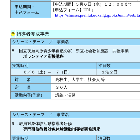
【申込期間】５月６日（水）１２：００まで
申込期間・
【申込フォーム】URL↓
申込フォーム
https://shinsei.pref.fukuoka.lg.jp/SksJuminWeb/E
指導者養成事業
シリーズ・テーマ ／ 事業名
８．国立夜須高原青少年自然の家 県立社会教育施設 共催事業
ボランティア応援講座
実施時期
泊日数
６／６（土）～ ７（日）
１泊２日
対 象
高校生、大学生、社会人 等
定 員
３０人
活動内容(予定）
講義・演習
シリーズ・テーマ ／ 事業名
９．教員対象体験活動指導者研修
専門研修教員対象体験活動指導者研修講座
実施時期
泊日数