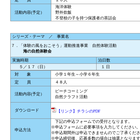
海洋体験
活動内容(予定）
野外炊飯
不登校の子を持つ保護者の茶話会
シリーズ・テーマ ／ 事業名
７．「体験の風をおこそう」運動推進事業 自然体験活動
海の自然体験会
実施時期
泊日数
５／１７（日）
１ 日
対 象
小学１年生～小学６年生
定 員
４８人
ビーチコーミング
活動内容(予定）
自然クラフト活動
ダウンロード
【リンク】チラシのPDF
下記の申込フォームでの受付となります。
※申込フォームに必要事項を入力してください
申込方法
※申込期間外は申込できませんのでご了承くだ
※申込締切後、応募多数の場合は抽選となりま