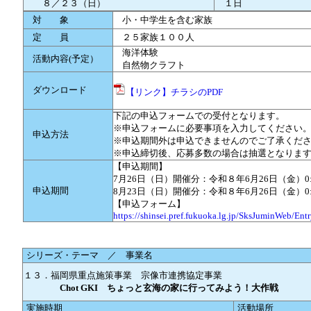
８／２３（日）
１日
対 象
小・中学生を含む家族
定 員
２５家族１００人
海洋体験
活動内容(予定）
自然物クラフト
ダウンロード
【リンク】チラシのPDF
下記の申込フォームでの受付となります。
※申込フォームに必要事項を入力してください
申込方法
※申込期間外は申込できませんのでご了承くだ
※申込締切後、応募多数の場合は抽選となりま
【申込期間】
7月26日（日）開催分：令和８年6月26日（金）0:0
申込期間
8月23日（日）開催分：令和８年6月26日（金）0:00
【申込フォーム】
https://shinsei.pref.fukuoka.lg.jp/SksJuminWeb/Ent
シリーズ・テーマ ／ 事業名
１３．福岡県重点施策事業 宗像市連携協定事業
Chot GKI ちょっと玄海の家に行ってみよう！大作戦
実施時期
活動場所