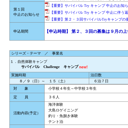
【重要】サバイバル Try キャンプ 中止のお知らせ
第１回
【重要】サバイバル Try キャンプ 中止に伴う返
中止のお知らせ
【重要】第２・３回サバイバルTryキャンプの優
申込期間
【申込時期】 第２、３回の募集は９月の
シリーズ・テーマ ／ 事業名
１．自然体験キャンプ
サバイバル Challenge キャンプ
実施時期
泊日数
８／９（日）～ １５（土）
６泊７日
対 象
小学校４年生～中学校３年生
定 員
３６人
海洋体験
大島ロゲイニング
活動内容(予定）
釣り・魚捌き体験
テント泊