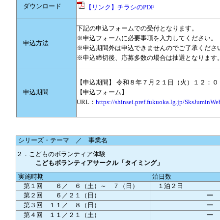
ダウンロード
【リンク】チラシのPDF
下記の申込フォームでの受付となります。
※申込フォームに必要事項を入力してください。
申込方法
※申込期間外は申込できませんのでご了承くださ
※申込締切後、応募多数の場合は抽選となります
【申込期間】 令和８年７月２１日（火）１２：０
申込期間
【申込フォーム】
URL：
https://shinsei.pref.fukuoka.lg.jp/SksJumi
シリーズ・テーマ ／ 事業名
２．こどものボランティア体験
こどもボランティアサークル「タイミング」
実施時期
泊日数
第１回 ６／ ６（土）～ ７（日）
１泊２日
第２回 ６／２１（日）
ー
第３回 １１／ ８（日）
ー
第４回 １１／２１（土）
ー