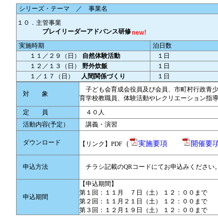
シリーズ・テーマ ／ 事業名
１０．主管事業
プレイリーダーアドバンス研修
実施時期
泊日数
１１／２９（日）
自然体験活動
１日
１２／１３（日）
野外炊飯
１日
１／１７（日）
人間関係づくり
１日
子ども会育成会役員及び会員、市町村行政青少
対 象
育学校教職員、体験活動やレクリエーション指導
定 員
４０人
活動内容(予定）
講義・演習
ダウンロード
（
実施要項
開催要
【リンク】PDF
申込方法
チラシ記載のQRコードにてお申込みください
【申込期間】
第１回：１１月 ７日（土） １２：００まで
申込期間
第２回：１１月２１日（土） １２：００まで
第３回：１２月１９日（土） １２：００まで