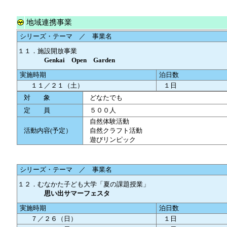
地域連携事業
シリーズ・テーマ ／ 事業名
１１．施設開放事業
Genkai Open Garden
実施時期
泊日数
１１／２１（土）
１日
対 象
どなたでも
定 員
５００人
自然体験活動
活動内容(予定）
自然クラフト活動
遊びリンピック
シリーズ・テーマ ／ 事業名
１２．むなかた子ども大学「夏の課題授業」
思い出サマーフェスタ
実施時期
泊日数
７／２６（日）
１日