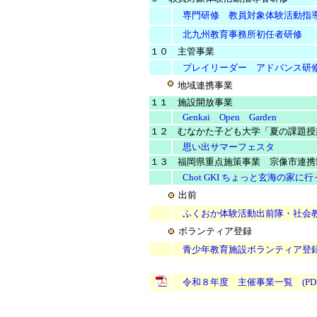
専門研修 教員対象体験活動指
北九州教育事務所初任者研修
１０ 主管事業
プレイリーダー アドバンス研
地域連携事業
１１ 施設開放事業
Genkai Open Garden
１２ むなかた子ども大学「夏の課題授
思い出サマーフェスタ
１３ 福岡県重点施策事業 宗像市連携
Chot GKI ちょっと玄海の家に
出前
ふくおか体験活動出前隊・社会
ボランティア登録
青少年教育施設ボランティア登
令和８年度 主催事業一覧 (PDF：