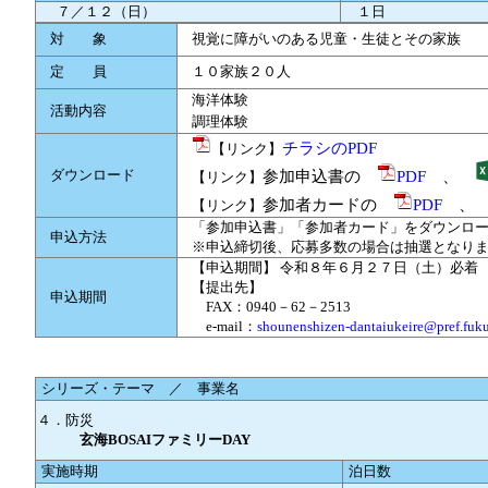
７／１２（日）
１日
対 象
視覚に障がいのある児童・生徒とその家族
定 員
１０家族２０人
海洋体験
活動内容
調理体験
チラシのPDF
【リンク】
ダウンロード
参加申込書の
PDF
、
【リンク】
参加者カードの
PDF
【リンク】
「参加申込書」「参加者カード」をダウンロード
申込方法
※申込締切後、応募多数の場合は抽選となりま
【申込期間】 令和８年６月２７日（土）必着
【提出先】
申込期間
FAX：0940－62－2513
e-mail：
shounenshizen-dantaiukeire@pref.fuku
シリーズ・テーマ ／ 事業名
４．防災
玄海BOSAIファミリーDAY
実施時期
泊日数