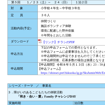
第５回 １／２３（土）～ ２４（日）
１泊２日
対 象
小学校４年生～中学校３年生
定 員
３６人
仲間づくり
施設ボランティア体験
活動内容(予定）
環境に配慮した野外炊飯
※年間をとおした活動
ダウンロード
【リンク】チラシのPDF
下記の申込フォームでの受付となります。
※申込フォームに必要事項を入力してください
申込方法
※申込期間外は申込できませんのでご了承くだ
※申込締切後、応募多数の場合は抽選となりま
【申込期間】 令和８年５月１３日（水）23：59
申込期間
【申込フォーム】
https://shinsei.pref.fukuoka.lg.jp/SksJuminWeb
シリーズ・テーマ ／ 事業名
３．障がいのあるこどもたちの体験活動
「和き・合い・愛」
Family チャレンジDAY
実施時期
泊日数