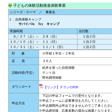
子どもの体験活動推進体験事業
シリーズ・テーマ ／ 事業名
１．自然体験キャンプ
サバイバル Try キャンプ
実施時期
泊日数
６／２７（土）～ ２８（日）
１泊２日
１０／１０（土）～ １１（日）
１泊２日
１０／３１（土）～ １１／１（日）
１泊２日
対 象
小学校１年生～２年生
定 員
３６人
絵本を使った自然体験
活動内容(予定）
テント泊
野外調理体験
ダウンロード
【リンク】チラシのPDF
下記の申込フォームでの受付となります。
※申込フォームに必要事項を入力してください。
申込方法
※申込期間外は申込できませんのでご了承くださ
※申込締切後、応募多数の場合は抽選となります