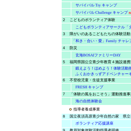
サバイバル Try キャンプ
サバイバル Challenge キャンプ
２ こどものボランティア体験
こどもボランティアサークル「
３ 障がいのあるこどもたちの体験活動
「和き・合い・愛」Family チャレ
４ 防災
玄海BOSAIファミリーDAY
５ 福岡県国公立青少年教育４施設連携
鍛えよう！ほめよう！体験活動
ふくおかきっずアドベンチャー
６ 不登校児童・生徒支援事業
FRESH キャンプ
７ 「体験の風をおこそう」運動推進事
海の自然体験会
指導者養成事業
８ 国立夜須高原青少年自然の家 県立
ボランティア応援講座
９ 教員対象体験活動指導者研修