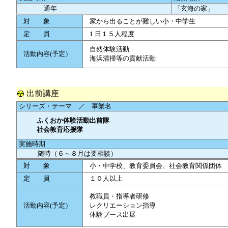
通年
「玄海の家」
対 象
家から出ることが難しい小・中学生
定 員
1 日１５人程度
自然体験活動
活動内容(予定）
海浜清掃等の貢献活動
出前講座
シリーズ・テーマ ／ 事業名
ふくおか体験活動出前隊
社会教育応援隊
実施時期
随時（６～８月は要相談）
対 象
小・中学校、教育委員会、社会教育関係団体 
定 員
１０人以上
教職員・指導者研修
活動内容(予定）
レクリエーション指導
体験ブース出展