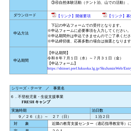
③④自然体験活動（テント泊、山での活動）、
ダウンロード
【リンク】開催要項
【リンク】募
下記の申込フォームでの受付となります。
※申込フォームに必要事項を入力してください。
申込方法
※申込期間外は申込できませんのでご了承くださ
※申込締切後、応募多数の場合は抽選となります
【申込期間】
令和８年７月１日（水）～７月３１日（金）
申込期間
【申込フォーム】
https://shinsei.pref.fukuoka.lg.jp/SksJuminWeb/E
シリーズ・テーマ ／ 事業名
６．不登校児童・生徒支援事業
FRESH キャンプ
実施時期
泊日数
９／２６（土）～ ２７（日）
１泊２日
対 象
近隣の教育支援センター（適応指導教室等）に
定 員
２０人