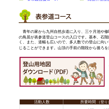
青年の家から
九州自然歩道に入り、三ケ月池や修
の鳥居が表参道登山コースの入口です。基本、石階
く、また、道幅も広いので、多人数での登山に向い
じることができます。
山頂の手前の階段から後ろを
活動人数
所要時間
（登り