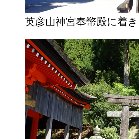
英彦山神宮奉幣殿に着き