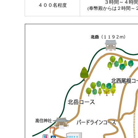
３時間～４時
４００名
程度
(奉幣殿からは２時間～