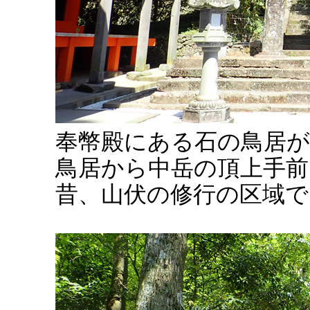
奉幣殿にある石の鳥居
鳥居から中岳の頂上手
昔、山伏の修行の区域で